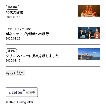
読者限定
40代の目標
2025.09.16
サポートメンバー限定
AIネイティブな組織への移行
2025.08.29
誰でも
シリコンバレーに拠点を移しました
2025.08.19
もっと読む
読者限定
Execution is the moat
2025.07.07
誰でも
Autify昨年の振り返りと2025年
© 2026 Burning letter
2025.01.07